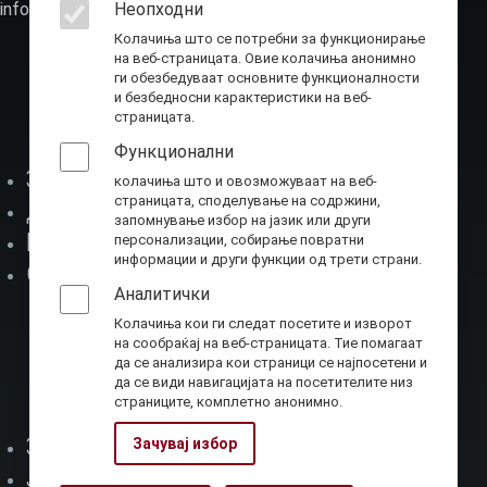
info@ota.mk
Неопходни
Колачиња што се потребни за функционирање
на веб-страницата. Овие колачиња анонимно
ги обезбедуваат основните функционалности
и безбедносни карактеристики на веб-
страницата.
Функционални
За нас
колачиња што и овозможуваат на веб-
Мени-1
страницата, споделување на содржини,
Директор
запомнување избор на јазик или други
Буџет
персонализации, собирање повратни
информации и други функции од трети страни.
Соработка
Аналитички
Колачиња кои ги следат посетите и изворот
на сообраќај на веб-страницата. Тие помагаат
да се анализира кои страници се најпосетени и
да се види навигацијата на посетителите низ
страниците, комплетно анонимно.
Закони
Зачувај избор
Мени-2
Јавни набавки