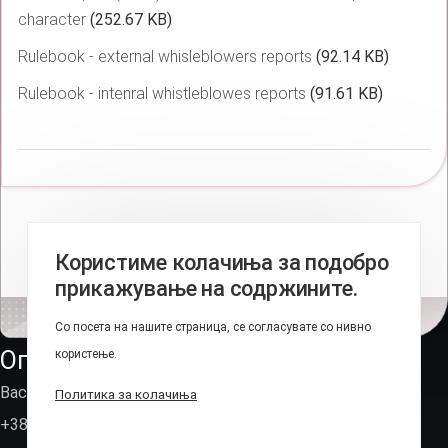
character
(252.67 KB)
Rulebook - external whisleblowers reports
(92.14 KB)
Rulebook - intenral whistleblowes reports
(91.61 KB)
Користиме колачиња за подобро
прикажување на содржините.
Со посета на нашите страница, се согласувате со нивно
Оперативно-техничка агенција
користење.
Васил Иљоски 6, Скопје (пош.фах 236)
Политика за колачиња
+389 2 310 7582