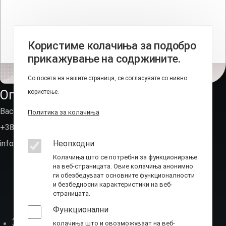
Користиме колачиња за подобро
прикажување на содржините.
Со посета на нашите страница, се согласувате со нивно
Оперативно-техничка агенција
користење.
Васил Иљоски 6, Скопје (пош.фах 236)
Политика за колачиња
+389 2 310 7582
info@ota.mk
Неопходни
Колачиња што се потребни за функционирање
на веб-страницата. Овие колачиња анонимно
ги обезбедуваат основните функционалности
и безбедносни карактеристики на веб-
страницата.
Функционални
За нас
колачиња што и овозможуваат на веб-