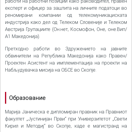
работи на работни позиции како раководител, правен
експерт и офицер за заштита на личните податоци во
реномирани компании од телекомуникациската
индустрија како дел од Телеком Словеније и Телеком
Австрија Групациите (Он.нет, Космофон, Оне, оне.Вип/
А1 Македонија).
Претходно работи во Здружението на јавните
обвинители на Република Македонија како Правен/
Проектен Асистент на имплементација на проекти на
Набљудувачка мисија на ОБСЕ во Скопје.
Образование
Марија Јаническа е дипломиран правник на Правниот
факултет „Јустинијан Први“ при Универзитетот „Свети
Кирил и Методиј“ во Скопје, каде е магистранд на