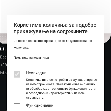
Користиме колачиња за подобро
прикажување на содржините.
Со посета на нашите страница, се согласувате со нивно
Оперативно-техничка агенција
користење.
Васил Иљоски 6, Скопје (пош.фах 236)
Политика за колачиња
+389 2 310 7582
Неопходни
info@ota.mk
Колачиња што се потребни за функционирање
на веб-страницата. Овие колачиња анонимно
ги обезбедуваат основните функционалности
и безбедносни карактеристики на веб-
страницата.
Функционални