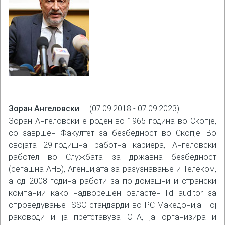
Зоран Ангеловски
(07.09.2018 - 07.09.2023)
Зоран Ангеловски е роден во 1965 година во Скопје,
со завршен Факултет за безбедност во Скопје. Во
својата 29-годишна работна кариера, Ангеловски
работел во Службата за државна безбедност
(сегашна АНБ), Агенцијата за разузнавање и Телеком,
а од 2008 година работи за по домашни и странски
компании како надворешен овластен lid auditor за
спроведување ISSO стандарди во РС Македонија. Тој
раководи и ја претставува ОТА, ја организира и