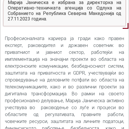
Марија Јаническа е избрана за директорка на
Оперативно-техничката агенција со Одлука на
Собранието на Република Северна Македонија од
27.11.2023 година.
Професионалната кариера ја гради како правен
експерт, раководител и државен советник во
приватниот и јавниот сектор, работејќи на
имплементација на значајни проекти во областа на
електронските комуникации, безбедносниот систем,
заштитата на приватноста и GDPR, учествувајќи во
спроведување на деловните потфати во областа на
телекомуникациите, како и во различни проекти за
дигитална трансформација. Во рамки на своето
професионално делување, Марија Јаническа активно
учествува во раководење со луѓе и процеси во
областите од регулативата, правните работи,
човечките ресурси, заштитата на личните податоци,
финансиското работење, безбедноста, како и