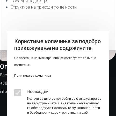
Посебни податоци
Структура на приходи по дејности
Користиме колачиња за подобро
прикажување на содржините.
Со посета на нашите страница, се согласувате со нивно
Оперативно-техничка агенција
користење.
Васил Иљоски 6, Скопје (пош.фах 236)
Политика за колачиња
+389 2 310 7582
info@ota.mk
Неопходни
Колачиња што се потребни за функционирање
на веб-страницата. Овие колачиња анонимно
ги обезбедуваат основните функционалности
и безбедносни карактеристики на веб-