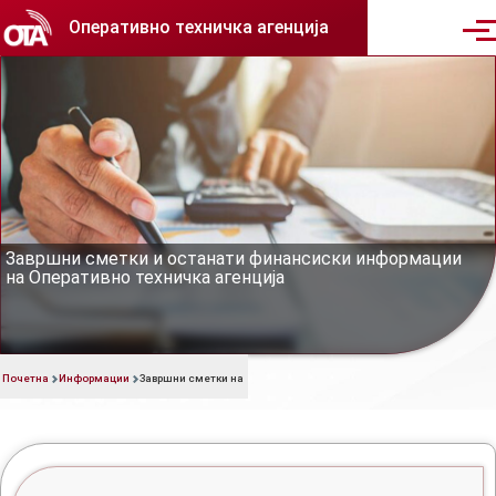
Skip to main content
Оперативно техничка агенција
Men
Завршни сметки на ОТА
Завршни сметки и останати финансиски информации
на Оперативно техничка агенција
Почетна
Информации
Завршни сметки на ОТА
Breadcrumb