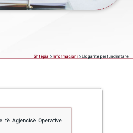
Shtëpia
Informacioni
Llogarite perfundimtare
re të Agjencisë Operative