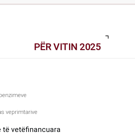
PËR VITIN 2025
shpenzimeve
as veprimtarive
e të vetëfinancuara