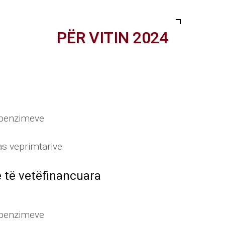
PËR VITIN 2024
shpenzimeve
as veprimtarive
e të vetëfinancuara
shpenzimeve