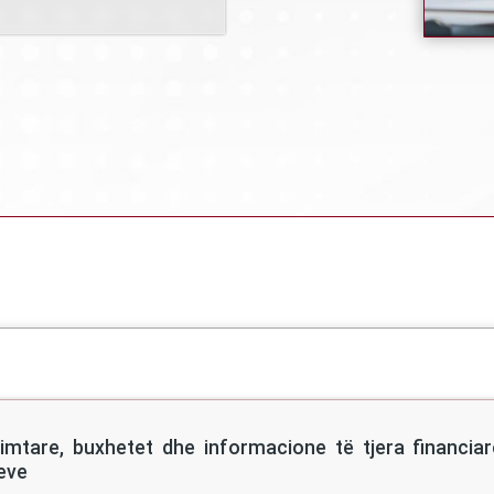
Breadcrumb
dimtare, buxhetet dhe informacione të tjera financia
teve