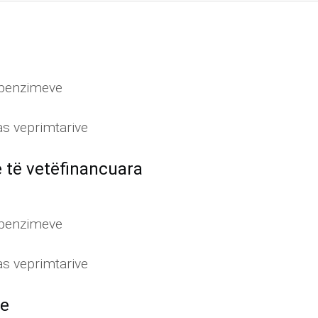
shpenzimeve
as veprimtarive
e të vetëfinancuara
shpenzimeve
as veprimtarive
ve