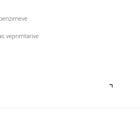
shpenzimeve
as veprimtarive