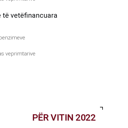
e të vetëfinancuara
shpenzimeve
as veprimtarive
PËR VITIN 2022