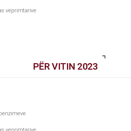
as veprimtarive
PËR VITIN 2023
shpenzimeve
as veprimtarive