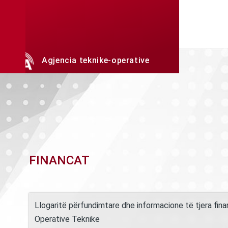
Skip to main content
Agjencia teknike-operative
Llogarite perfundimtare
FINANCAT
Llogaritë përfundimtare dhe informacione të tjera fina
Operative Teknike