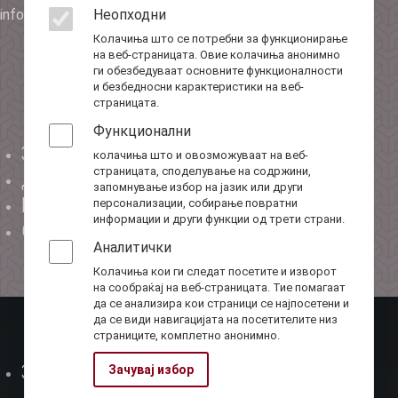
info@ota.mk
Неопходни
Колачиња што се потребни за функционирање
на веб-страницата. Овие колачиња анонимно
ги обезбедуваат основните функционалности
и безбедносни карактеристики на веб-
страницата.
Функционални
За нас
колачиња што и овозможуваат на веб-
Мени-1
страницата, споделување на содржини,
Директор
запомнување избор на јазик или други
Буџет
персонализации, собирање повратни
информации и други функции од трети страни.
Соработка
Аналитички
Колачиња кои ги следат посетите и изворот
на сообраќај на веб-страницата. Тие помагаат
да се анализира кои страници се најпосетени и
да се види навигацијата на посетителите низ
страниците, комплетно анонимно.
Закони
Зачувај избор
Мени-2