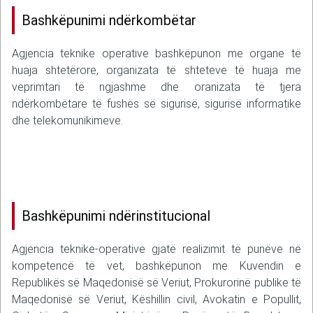
Bashkëpunimi ndërkombëtar
Agjencia teknike operative bashkëpunon me organe të
huaja shtetërore, organizata të shteteve të huaja me
veprimtari të ngjashme dhe oranizata të tjera
ndërkombëtare të fushës së sigurisë, sigurisë informatike
dhe telekomunikimeve.
Bashkëpunimi ndërinstitucional
Agjencia teknike-operative gjatë realizimit të punëve në
kompetencë të vet, bashkëpunon me Kuvendin e
Republikës së Maqedonisë së Veriut, Prokurorinë publike të
Maqedonisë së Veriut, Këshillin civil, Avokatin e Popullit,