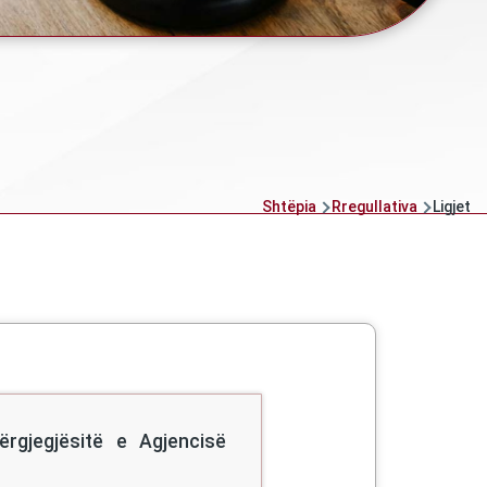
Shtëpia
Rregullativa
Ligjet
rgjegjësitë e Agjencisë