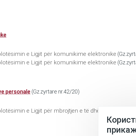
ike
plotësimin e Ligjit për komunikime elektronike
(Gz.zyrt
plotësimin e Ligjit për komunikime elektronike
(Gz.zyrt
ave personale
(Gz.zyrtare nr.42/20)
plotësimin e Ligjit për mbrojtjen e të dhënave persona
Корист
прикаж