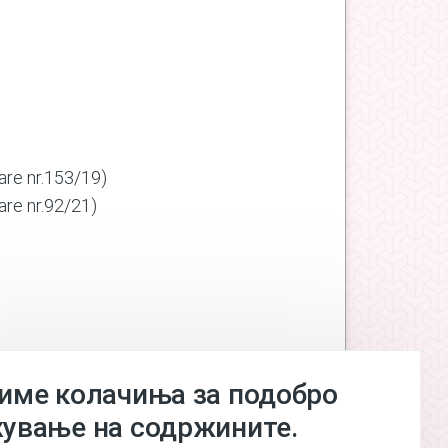
are nr.153/19)
are nr.92/21)
le
(Gz.zyrtare nr.294/21)
име колачиња за подобро
ување на содржините.