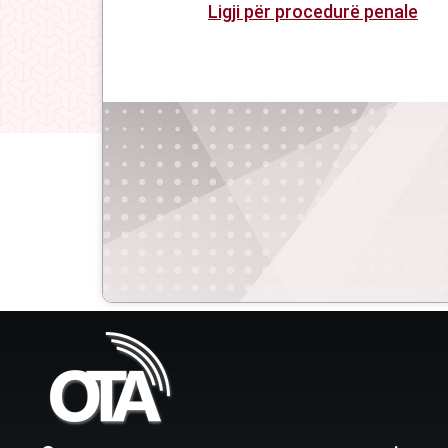
Ligji për procedurë penale