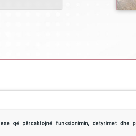
Breadcrumb
uese që përcaktojnë funksionimin, detyrimet dhe pë