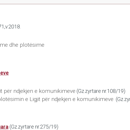
71,v.2018.
hime dhe plotësime
mevе
gjit për ndjekjen e komunikimeve
(Gz.zyrtare nr.108/19)
plotësimin e Ligjit për ndjekjen e komunikimeve
(Gz.zyr
uara
(Gz.zyrtare nr.275/19)