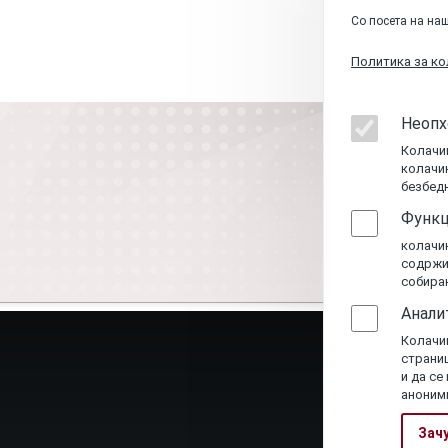
Со посета на наш
Политика за к
Неопх
Колачи
колачи
безбедн
Функц
колачи
содржин
собирањ
Анали
Колачињ
страниц
и да се
аноним
Зачу