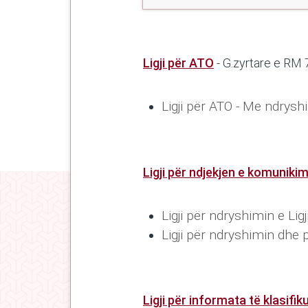
Ligji për ATO
- G.zyrtare e RM 
Ligji për ATO - Me ndrys
Ligji për ndjekjen e komuniki
Ligji për ndryshimin e Li
Ligji për ndryshimin dhe 
Ligji për informata të klasifik