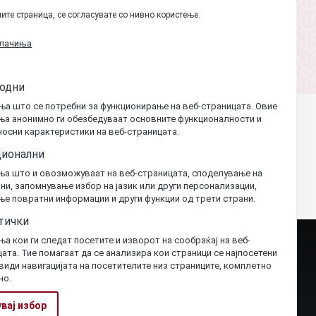
ите страница, се согласувате со нивно користење.
олачиња
одни
ња што се потребни за функционирање на веб-страницата. Овие
ња анонимно ги обезбедуваат основните функционалности и
осни карактеристики на веб-страницата.
ионални
ња што и овозможуваат на веб-страницата, споделување на
и, запомнување избор на јазик или други персонализации,
е повратни информации и други функции од трети страни.
тички
а кои ги следат посетите и изворот на сообраќај на веб-
ата. Тие помагаат да се анализира кои страници се најпосетени
 види навигацијата на посетителите низ страниците, комплетно
но.
вај избор