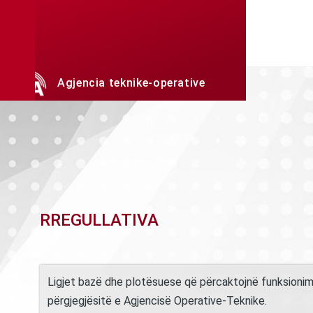
Skip to main content
Agjencia teknike-operative
Ligjet
RREGULLATIVA
Ligjet bazë dhe plotësuese që përcaktojnë funksionim
përgjegjësitë e Agjencisë Operative-Teknike.