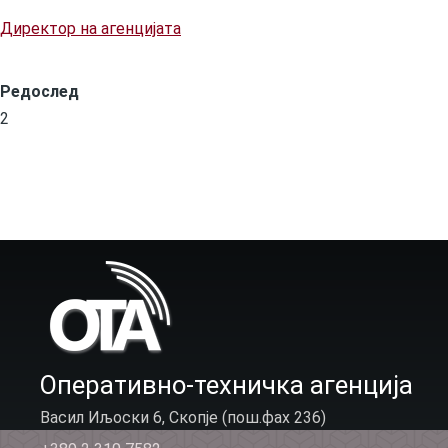
Директор на агенцијата
Редослед
2
Оперативно-техничка агенција
Васил Иљоски 6, Скопје (пош.фах 236)