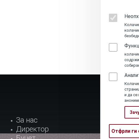
Неопх
Колачи
колачи
безбедн
Функц
колачи
содржин
собирањ
Анали
Колачињ
страниц
и да се
аноним
Зачу
За нас
Мени-1
Директор
Отфрли ги 
Буџет