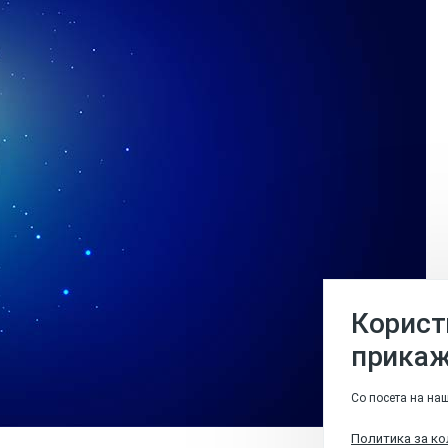
Корист
прикаж
Со посета на наш
Политика за к