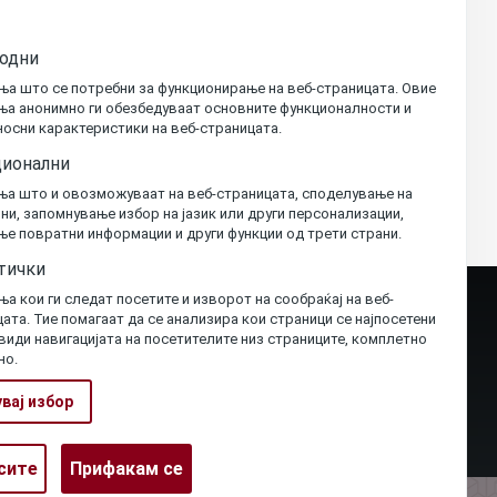
одни
ња што се потребни за функционирање на веб-страницата. Овие
ња анонимно ги обезбедуваат основните функционалности и
осни карактеристики на веб-страницата.
ионални
ња што и овозможуваат на веб-страницата, споделување на
и, запомнување избор на јазик или други персонализации,
е повратни информации и други функции од трети страни.
тички
а кои ги следат посетите и изворот на сообраќај на веб-
ата. Тие помагаат да се анализира кои страници се најпосетени
 види навигацијата на посетителите низ страниците, комплетно
но.
вај избор
Закони
Мени-2
Јавни набавки
Withdraw
сите
Прифакам се
consent
Извештаи