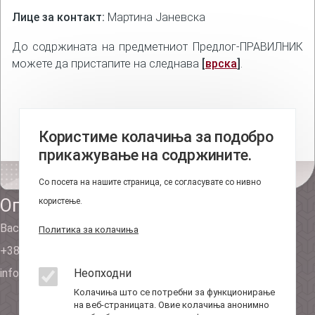
Лице за контакт:
Мартина Јаневска
До содржината на предметниот Предлог-ПРАВИЛНИК
можете да пристапите на следнава
[
врска
]
.
Користиме колачиња за подобро
прикажување на содржините.
Со посета на нашите страница, се согласувате со нивно
Оперативно-техничка агенција
користење.
Васил Иљоски 6, Скопје (пош.фах 236)
Политика за колачиња
+389 2 310 7582
info@ota.mk
Неопходни
Колачиња што се потребни за функционирање
на веб-страницата. Овие колачиња анонимно