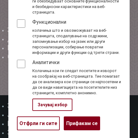
ги обезбедуваат основните функционалности
и безбедносни карактеристики на веб-
страницата.
Функционални
За нас
колачиња што и овозможуваат на веб-
Мени-1
страницата, споделување на содржини,
Директор
запомнување избор на јазик или други
Буџет
персонализации, собирање повратни
информации и други функции од трети страни.
Соработка
Аналитички
Колачиња кои ги следат посетите и изворот
на сообраќај на веб-страницата. Тие помагаат
да се анализира кои страници се најпосетени и
да се види навигацијата на посетителите низ
страниците, комплетно анонимно.
Закони
Зачувај избор
Мени-2
Јавни набавки
Withdraw
Извештаи
Отфрли ги сите
Прифакам се
consent
Завршни сметки