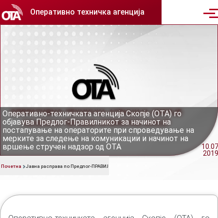
Skip to main content
Оперативно техничка агенција
Men
Јавна расправа по Предлог
ПРАВИЛНИК за начинот на
постапување на операторит
Оперативно-техничката агенција Скопје (ОТА) го
објавува Предлог-Правилникот за начинот на
постапување на операторите при спроведување на
мерките за следење на комуникации и начинот на
вршење стручен надзор од ОТА
10.07
201
Почетна
Јавна расправа по Предлог-ПРАВИЛНИК за начинот на постапување на операторите
Breadcrumb