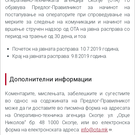
Оперативно-техничката агенција Скопје (ОТА) го
објавува Предлог-Правилникот за начинот на
постапување на операторите при спроведување на
мерките за следење на комуникации и начинот на
вршење стручен надзор од ОТА на јавна расправа со
период на траење од 30 дена, и тоа:
Почеток на јавната расправа: 10.7.2019 година;
Крај на јавната расправа: 9.8.2019 година.
Дополнителни информации
Коментарите, мислењата, забелешките и сугестиите
во однос на содржината на Предлог-Правилникот
може да ги доставите во писмена форма на адресата
на Оперативно-техничка агенција Скопје: ул. „Орце
Николов“ бр. 48 1000 Скопје, или во електронска
форма на електронската адреса:
info@ota.mk
.