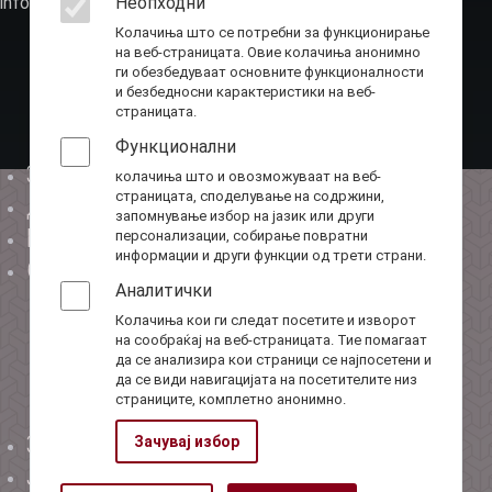
info@ota.mk
Неопходни
Колачиња што се потребни за функционирање
на веб-страницата. Овие колачиња анонимно
ги обезбедуваат основните функционалности
и безбедносни карактеристики на веб-
страницата.
Функционални
За нас
колачиња што и овозможуваат на веб-
Мени-1
страницата, споделување на содржини,
Директор
запомнување избор на јазик или други
Буџет
персонализации, собирање повратни
информации и други функции од трети страни.
Соработка
Аналитички
Колачиња кои ги следат посетите и изворот
на сообраќај на веб-страницата. Тие помагаат
да се анализира кои страници се најпосетени и
да се види навигацијата на посетителите низ
страниците, комплетно анонимно.
Закони
Зачувај избор
Мени-2
Јавни набавки