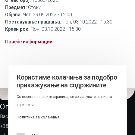
Оглас број:
16383/2022
Предмет:
Стоки
Објава:
Чет, 29.09.2022 - 12:00
Поставување прашања:
Пон, 03.10.2022 - 15:30
Краен рок:
Пон, 03.10.2022 - 15:30
Повеќе информации
Користиме колачиња за подобро
прикажување на содржините.
Со посета на нашите страница, се согласувате со нивно
Оперативно-техничка агенција
користење.
Васил Иљоски 6, Скопје (пош.фах 236)
Политика за колачиња
+389 2 310 7582