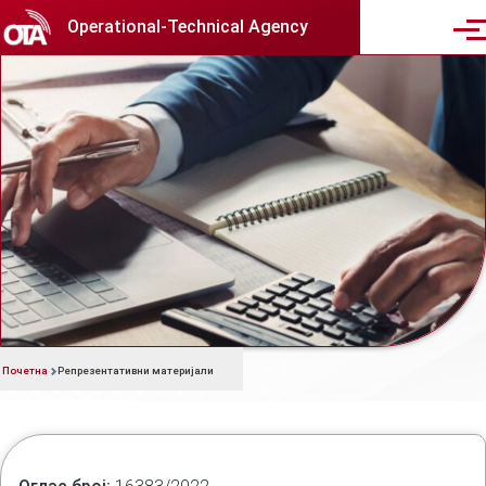
Skip to main content
Operational-Technical Agency
Men
Набавки со мала вредност - Репрезентативни
материјали
Репрезентативни материјал
Почетна
Репрезентативни материјали
Breadcrumb