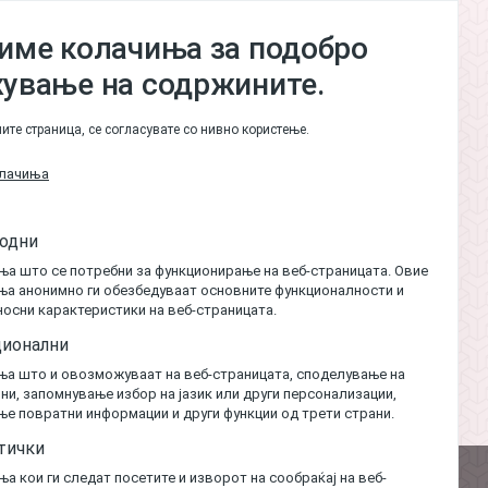
име колачиња за подобро
ување на содржините.
ите страница, се согласувате со нивно користење.
олачиња
одни
ња што се потребни за функционирање на веб-страницата. Овие
ња анонимно ги обезбедуваат основните функционалности и
осни карактеристики на веб-страницата.
ионални
ња што и овозможуваат на веб-страницата, споделување на
и, запомнување избор на јазик или други персонализации,
е повратни информации и други функции од трети страни.
тички
а кои ги следат посетите и изворот на сообраќај на веб-