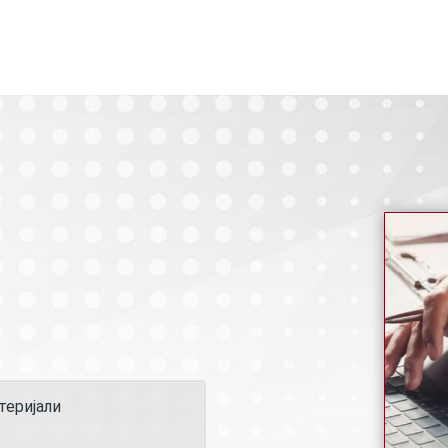
али
теријали