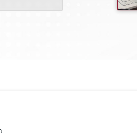
Breadcrumb
0