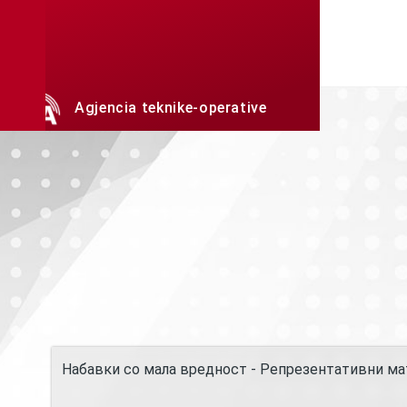
Skip to main content
Agjencia teknike-operative
Репрезентативни материј
Набавки со мала вредност - Репрезентативни ма