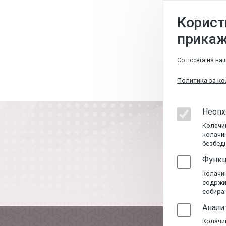
Корист
прикаж
Со посета на наш
Политика за к
Неопх
Колачи
колачи
безбедн
Функц
колачи
содржин
собирањ
Анали
Колачињ