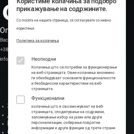
Користиме колачиња за подобро
прикажување на содржините.
Со посета на нашите страница, се согласувате со нивно
Оперативно-техничка агенција
користење.
Васил Иљоски 6, Скопје (пош.фах 236)
Политика за колачиња
+389 2 310 7582
Неопходни
info@ota.mk
Колачиња што се потребни за функционирање
на веб-страницата. Овие колачиња анонимно
ги обезбедуваат основните функционалности
и безбедносни карактеристики на веб-
страницата.
Функционални
За нас
колачиња што и овозможуваат на веб-
страницата, споделување на содржини,
Мени-1
Директор
запомнување избор на јазик или други
Буџет
персонализации, собирање повратни
информации и други функции од трети страни.
Соработка