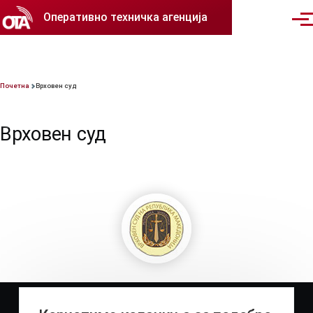
Skip to main content
Оперативно техничка агенција
Men
Breadcrumb
Почетна
Врховен суд
Врховен суд
Врховен суд