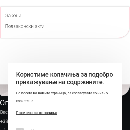
Закони
Подзаконски акти
Користиме колачиња за подобро
прикажување на содржините.
Со посета на нашите страница, се согласувате со нивно
Оперативно-техничка агенција
користење.
Васил Иљоски 6, Скопје (пош.фах 236)
Политика за колачиња
+389 2 310 7582