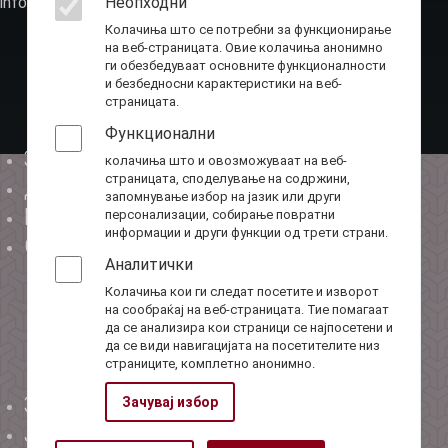
info@ota.mk
Неопходни
Колачиња што се потребни за функционирање
на веб-страницата. Овие колачиња анонимно
ги обезбедуваат основните функционалности
и безбедносни карактеристики на веб-
страницата.
Функционални
За нас
колачиња што и овозможуваат на веб-
Мени-1
страницата, споделување на содржини,
Директор
запомнување избор на јазик или други
Буџет
персонализации, собирање повратни
информации и други функции од трети страни.
Соработка
Аналитички
Колачиња кои ги следат посетите и изворот
на сообраќај на веб-страницата. Тие помагаат
да се анализира кои страници се најпосетени и
да се види навигацијата на посетителите низ
страниците, комплетно анонимно.
Закони
Зачувај избор
Мени-2
Јавни набавки