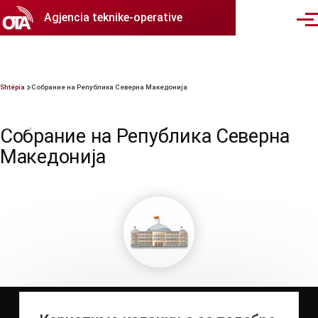
Skip to main content
Agjencia teknike-operative
Menu
Breadcrumb
Shtëpia
Собрание на Република Северна Македонија
Собрание на Република Северна
Македонија
Собрание на
Република
Северна
Македонија