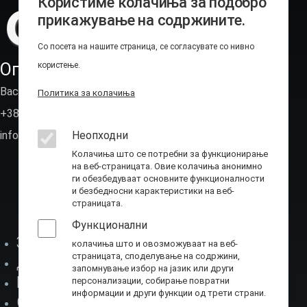
Користиме колачиња за подобро
прикажување на содржините.
Со посета на нашите страница, се согласувате со нивно
Оперативно-техничка агенција
користење.
Васил Иљоски 6, Скопје (пош.фах 236)
Политика за колачиња
+389 2 310 7582
Неопходни
info@ota.mk
Колачиња што се потребни за функционирање
на веб-страницата. Овие колачиња анонимно
ги обезбедуваат основните функционалности
и безбедносни карактеристики на веб-
страницата.
Функционални
За нас
колачиња што и овозможуваат на веб-
страницата, споделување на содржини,
Мени-1
Директор
запомнување избор на јазик или други
Буџет
персонализации, собирање повратни
информации и други функции од трети страни.
Соработка