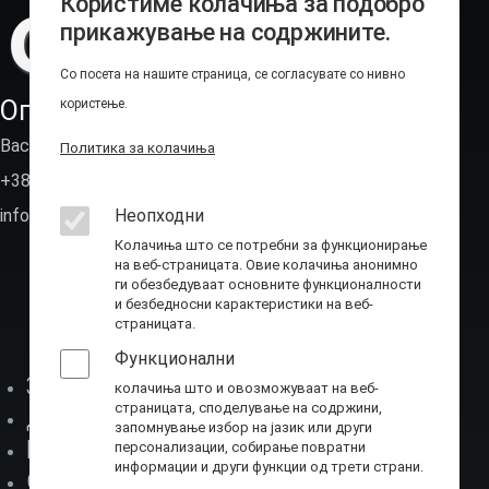
Користиме колачиња за подобро
прикажување на содржините.
Со посета на нашите страница, се согласувате со нивно
Оперативно-техничка агенција
користење.
Васил Иљоски 6, Скопје (пош.фах 236)
Политика за колачиња
+389 2 310 7582
Неопходни
info@ota.mk
Колачиња што се потребни за функционирање
на веб-страницата. Овие колачиња анонимно
ги обезбедуваат основните функционалности
и безбедносни карактеристики на веб-
страницата.
Функционални
За нас
колачиња што и овозможуваат на веб-
страницата, споделување на содржини,
Мени-1
Директор
запомнување избор на јазик или други
Буџет
персонализации, собирање повратни
информации и други функции од трети страни.
Соработка