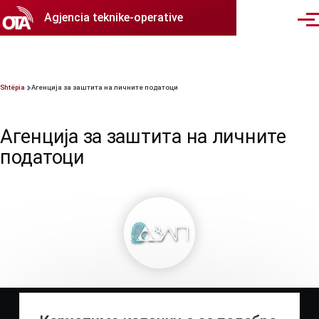
Skip to main content
Agjencia teknike-operative
Menu
Breadcrumb
Shtëpia
Aгенција за заштита на личните податоци
Aгенција за заштита на личните
податоци
Агенција за
заштита на
личните
податоци